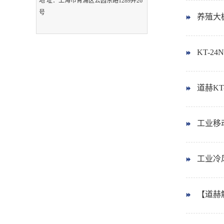
地 址：上海市青浦区公园东路1289弄26
号
养殖大
KT-2
道赫KT
工业移动
工业冷
【道赫